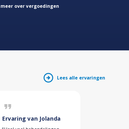
 meer over vergoedingen
arrow_circle_right
Lees alle ervaringen
format_quote
format_quote
Ervaring van Jolanda
Ervaring