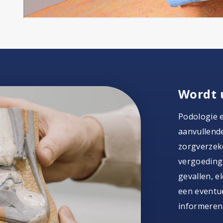
Wordt 
Podologie 
aanvullende
zorgverzeke
vergoeding.
gevallen, e
een eventue
informeren