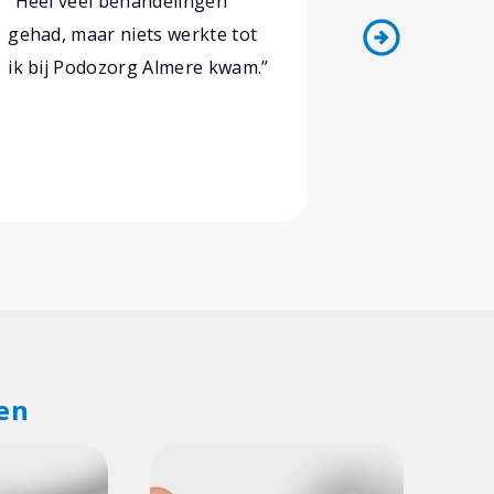
“Heel veel behandelingen
“De zolen 
arrow_circle_right
gehad, maar niets werkte tot
Na erg lang
ik bij Podozorg Almere kwam.”
pijnklacht 
het zeker e
en