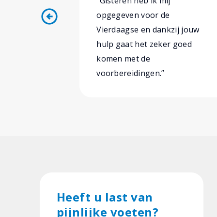
“Gisteren heb ik mij
arrow_circle_left
opgegeven voor de
Vierdaagse en dankzij jouw
hulp gaat het zeker goed
komen met de
voorbereidingen.”
Heeft u last van
pijnlijke voeten?