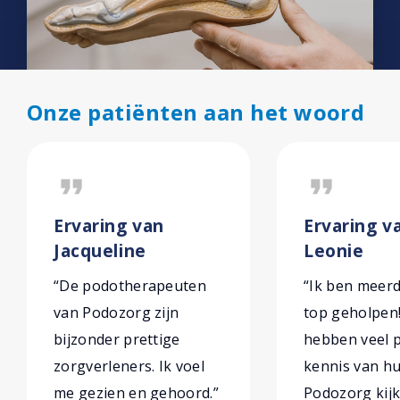
Onze patiënten aan het woord
format_quote
format_quote
Ervaring van
Ervaring v
Jacqueline
Leonie
“De podotherapeuten
“Ik ben meer
van Podozorg zijn
top geholpen
bijzonder prettige
hebben veel p
zorgverleners. Ik voel
kennis van hu
me gezien en gehoord.”
Podozorg kijk