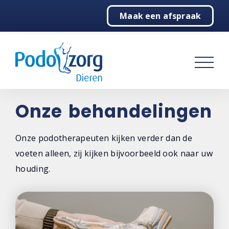
Maak een afspraak
Home
Podotherapie
Behandelingen
Algemeen
Onze behandelingen
Echografie
Onze podotherapeuten kijken verder dan de
Therapiezolen
voeten alleen, zij kijken bijvoorbeeld ook naar uw
houding.
Voetoefeningen
Ervaringen
Over ons