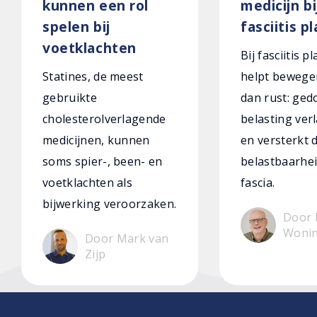
kunnen een rol
medicijn bi
spelen bij
fasciitis p
voetklachten
Bij fasciitis p
Statines, de meest
helpt bewege
gebruikte
dan rust: ged
cholesterolverlagende
belasting verl
medicijnen, kunnen
en versterkt 
soms spier-, been- en
belastbaarhei
voetklachten als
fascia.
bijwerking veroorzaken.
Door 
Woni
Door Mark van
Zijp