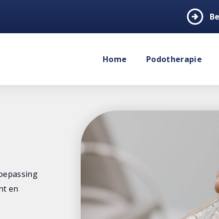
arrow_circle_right
Be
Home
Podotherapie
toepassing
nt en