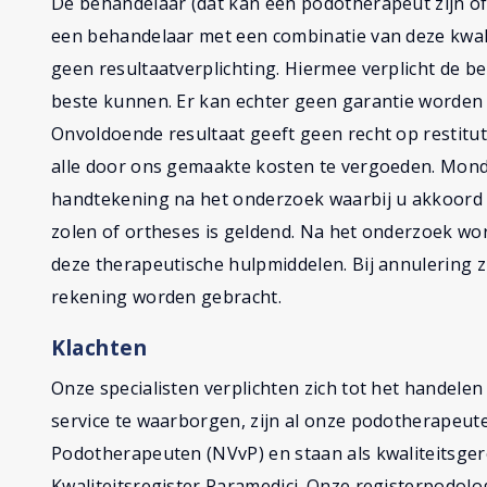
De behandelaar (dat kan een podotherapeut zijn of
een behandelaar met een combinatie van deze kwali
geen resultaatverplichting. Hiermee verplicht de be
beste kunnen. Er kan echter geen garantie worden 
Onvoldoende resultaat geeft geen recht op restitutie
alle door ons gemaakte kosten te vergoeden. Mond
handtekening na het onderzoek waarbij u akkoord 
zolen of ortheses is geldend. Na het onderzoek wor
deze therapeutische hulpmiddelen. Bij annulering z
rekening worden gebracht.
Klachten
Onze specialisten verplichten zich tot het handele
service te waarborgen, zijn al onze podotherapeut
Podotherapeuten (NVvP) en staan als kwaliteitsger
Kwaliteitsregister Paramedici. Onze registerpodolog