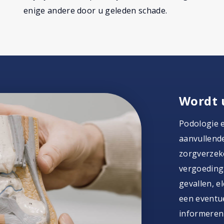
enige andere door u geleden schade.
Wordt 
Podologie 
aanvullende
zorgverzeke
vergoeding.
gevallen, e
een eventue
informeren